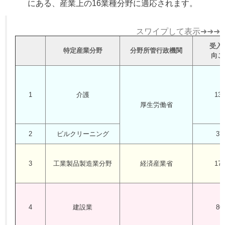
にある、産業上の16業種分野に適応されます。
スワイプして表示➜➜➜
受入
特定産業分野
分野所管行政機関
向こ
1
介護
13
厚生労働省
2
ビルクリーニング
37
3
工業製品製造業分野
経済産業省
17
4
建設業
80