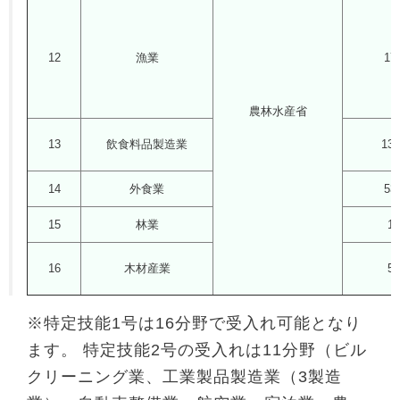
12
漁業
17
農林水産省
13
飲食料品製造業
13
14
外食業
53
15
林業
1
16
木材産業
5
※特定技能1号は16分野で受入れ可能となり
ます。 特定技能2号の受入れは11分野（ビル
クリーニング業、工業製品製造業（3製造