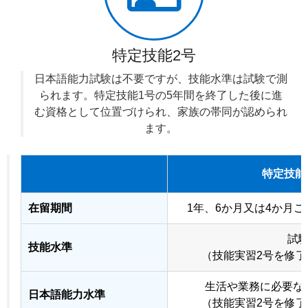
特定技能2号
日本語能力試験は不要ですが、技能水準は試験で測
られます。特定技能1号の5年間を終了した後に進
む資格として位置づけられ、家族の帯同が認められ
ます。
特定技能
在留期間
1年、6か月又は4か月
試
技能水準
（技能実習2号を修
生活や業務に必要な
日本語能力水準
（技能実習2号を修