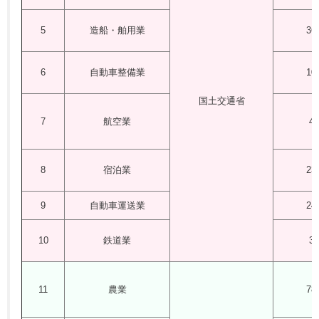
5
造船・舶用業
36
6
自動車整備業
10
国土交通省
7
航空業
4
8
宿泊業
23
9
自動車運送業
24
10
鉄道業
3
11
農業
78